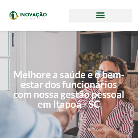
Melhore a saúde e o bem-
estar dos funcionários
com nossa gestão pessoal
em Itapoá - SC