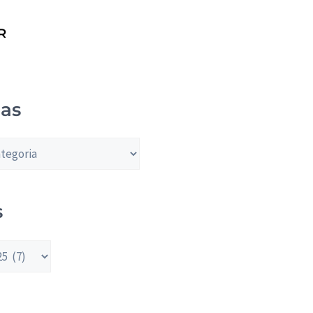
R
ias
s