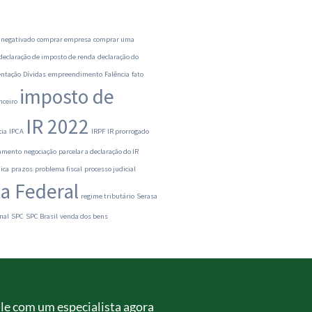
 negativado
comprar empresa
comprar uma
declaração de imposto de renda
declaração do
ntação
Dívidas
empreendimento
Falência
fato
imposto de
nceiro
IR 2022
cia
IPCA
IRPF
IR prorrogado
ramento
negociação
parcelar a declaração do IR
ica
prazos
problema fiscal
processo judicial
ta Federal
regime tributário
Serasa
nal
SPC
SPC Brasil
venda dos bens
le com um especialista agora