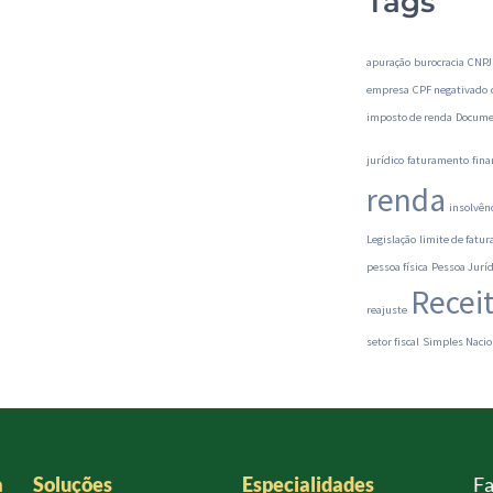
Tags
apuração
burocracia
CNPJ
empresa
CPF negativado
imposto de renda
Docume
jurídico
faturamento
fina
renda
insolvên
Legislação
limite de fatu
pessoa física
Pessoa Juríd
Recei
reajuste
setor fiscal
Simples Nacio
a
Soluções
Especialidades
Fa