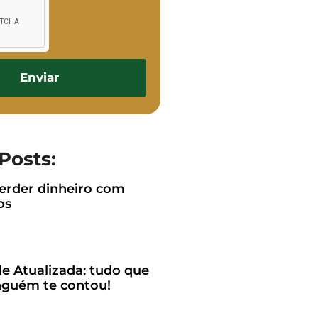
Enviar
Posts:
rder dinheiro com
os
e Atualizada: tudo que
guém te contou!