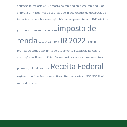
apuração
burocracia
CNPJ negativado
comprar empresa
comprar uma
empresa
CPF negativado
declaração de imposto de renda
declaração do
imposto de renda
Documentação
Dívidas
empreendimento
Falência
fato
imposto de
jurídico
faturamento
financeiro
renda
IR 2022
insolvência
IPCA
IRPF
IR
prorrogado
Legislação
limite de faturamento
negociação
parcelar a
declaração do IR
pessoa física
Pessoa Jurídica
prazos
problema fiscal
Receita Federal
processo judicial
reajuste
regime tributário
Serasa
setor fiscal
Simples Nacional
SPC
SPC Brasil
venda dos bens