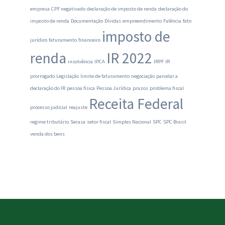
empresa
CPF negativado
declaração de imposto de renda
declaração do
imposto de renda
Documentação
Dívidas
empreendimento
Falência
fato
imposto de
jurídico
faturamento
financeiro
renda
IR 2022
insolvência
IPCA
IRPF
IR
prorrogado
Legislação
limite de faturamento
negociação
parcelar a
declaração do IR
pessoa física
Pessoa Jurídica
prazos
problema fiscal
Receita Federal
processo judicial
reajuste
regime tributário
Serasa
setor fiscal
Simples Nacional
SPC
SPC Brasil
venda dos bens