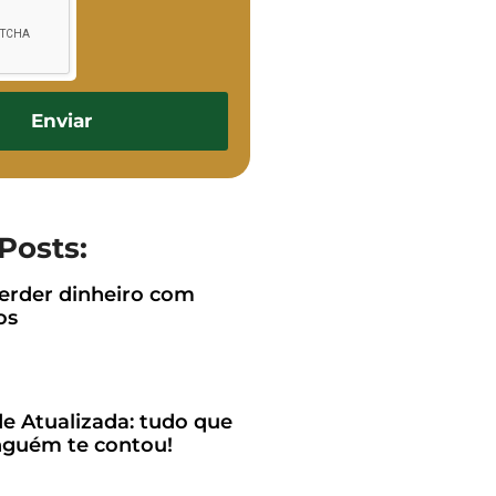
Enviar
Posts:
rder dinheiro com
os
e Atualizada: tudo que
guém te contou!