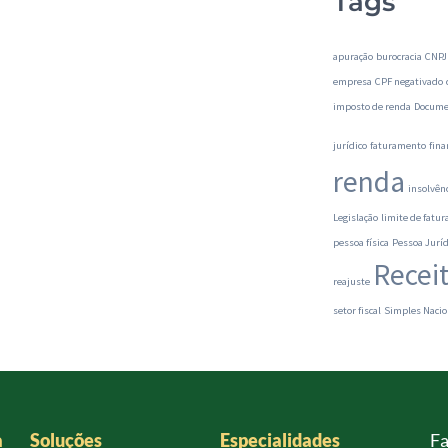
Tags
apuração
burocracia
CNPJ
empresa
CPF negativado
imposto de renda
Docume
jurídico
faturamento
fina
renda
insolvên
Legislação
limite de fatu
pessoa física
Pessoa Juríd
Recei
reajuste
setor fiscal
Simples Nacio
a
Soluções
Especialidades
Fa