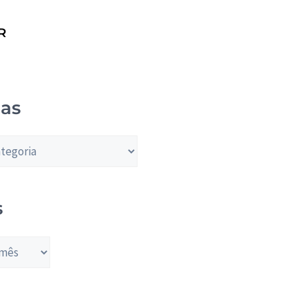
R
ias
s