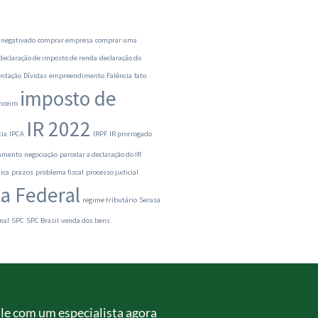
 negativado
comprar empresa
comprar uma
declaração de imposto de renda
declaração do
ntação
Dívidas
empreendimento
Falência
fato
imposto de
nceiro
IR 2022
cia
IPCA
IRPF
IR prorrogado
ramento
negociação
parcelar a declaração do IR
ica
prazos
problema fiscal
processo judicial
ta Federal
regime tributário
Serasa
nal
SPC
SPC Brasil
venda dos bens
le com um especialista agora