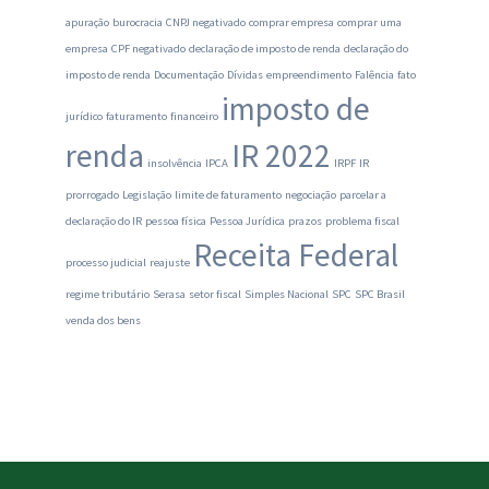
apuração
burocracia
CNPJ negativado
comprar empresa
comprar uma
empresa
CPF negativado
declaração de imposto de renda
declaração do
imposto de renda
Documentação
Dívidas
empreendimento
Falência
fato
imposto de
jurídico
faturamento
financeiro
renda
IR 2022
insolvência
IPCA
IRPF
IR
prorrogado
Legislação
limite de faturamento
negociação
parcelar a
declaração do IR
pessoa física
Pessoa Jurídica
prazos
problema fiscal
Receita Federal
processo judicial
reajuste
regime tributário
Serasa
setor fiscal
Simples Nacional
SPC
SPC Brasil
venda dos bens