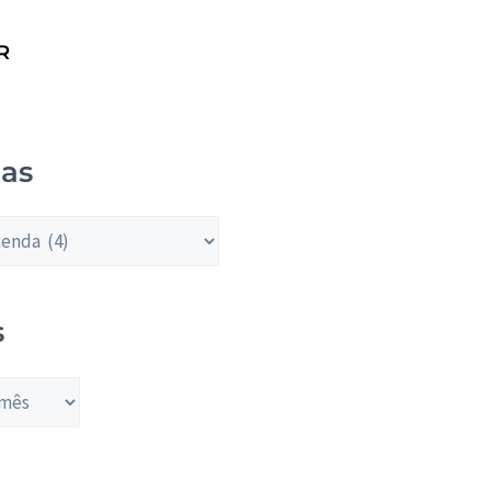
R
ias
s