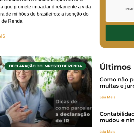
 que promete impactar diretamente a vida
ira de milhões de brasileiros: a isenção do
o de Renda
AIS
Últimos 
DECLARAÇÃO DO IMPOSTO DE RENDA
Como não pe
multas e jur
Leia Mais
Contabilidad
mudou e nin
Leia Mais