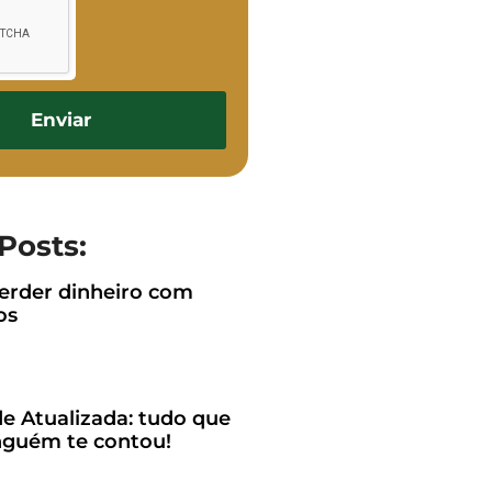
Enviar
Posts:
rder dinheiro com
os
e Atualizada: tudo que
guém te contou!