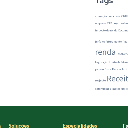
Tags
apuração
burocracia
CNPJ
empresa
CPF negativado
imposto de renda
Docume
jurídico
faturamento
fina
renda
insolvên
Legislação
limite de fatu
pessoa física
Pessoa Juríd
Recei
reajuste
setor fiscal
Simples Nacio
a
Soluções
Especialidades
Fa