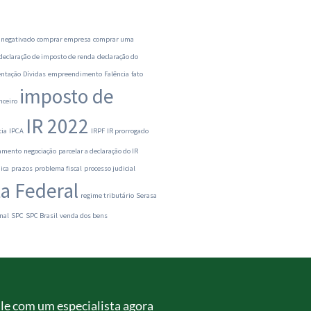
 negativado
comprar empresa
comprar uma
declaração de imposto de renda
declaração do
ntação
Dívidas
empreendimento
Falência
fato
imposto de
nceiro
IR 2022
cia
IPCA
IRPF
IR prorrogado
ramento
negociação
parcelar a declaração do IR
ica
prazos
problema fiscal
processo judicial
ta Federal
regime tributário
Serasa
nal
SPC
SPC Brasil
venda dos bens
le com um especialista agora