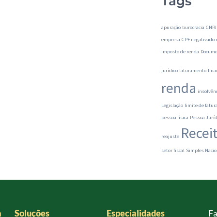
Tags
apuração
burocracia
CNPJ
empresa
CPF negativado
imposto de renda
Docume
jurídico
faturamento
fina
renda
insolvên
Legislação
limite de fatu
pessoa física
Pessoa Juríd
Recei
reajuste
setor fiscal
Simples Nacio
a
Soluções
Especialidades
Fa