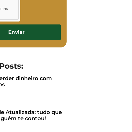
Enviar
Posts:
rder dinheiro com
os
e Atualizada: tudo que
guém te contou!