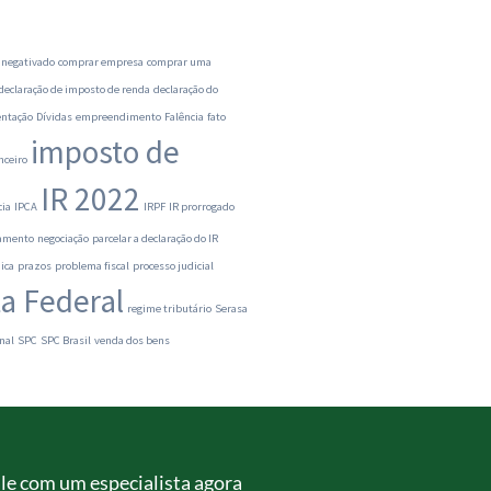
 negativado
comprar empresa
comprar uma
declaração de imposto de renda
declaração do
ntação
Dívidas
empreendimento
Falência
fato
imposto de
nceiro
IR 2022
cia
IPCA
IRPF
IR prorrogado
ramento
negociação
parcelar a declaração do IR
ica
prazos
problema fiscal
processo judicial
ta Federal
regime tributário
Serasa
nal
SPC
SPC Brasil
venda dos bens
le com um especialista agora