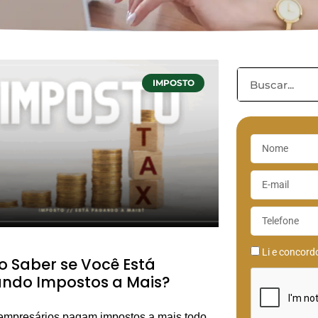
IMPOSTO
Li e concor
 Saber se Você Está
ndo Impostos a Mais?
empresários pagam impostos a mais todo