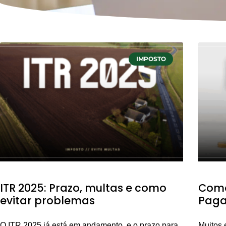
IMPOSTO
ITR 2025: Prazo, multas e como
Como
evitar problemas
Paga
O ITR 2025 já está em andamento, e o prazo para
Muitos 