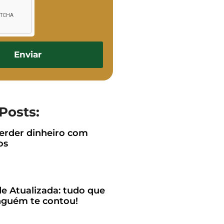
Enviar
Posts:
rder dinheiro com
os
e Atualizada: tudo que
guém te contou!