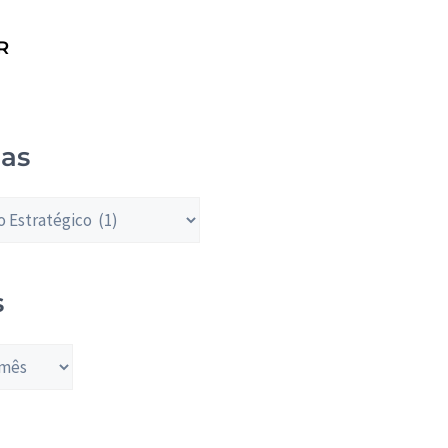
R
ias
s