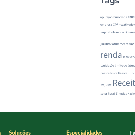
Tags
apuração
burocracia
CNPJ
empresa
CPF negativado
imposto de renda
Docume
jurídico
faturamento
fina
renda
insolvên
Legislação
limite de fatu
pessoa física
Pessoa Juríd
Recei
reajuste
setor fiscal
Simples Nacio
a
Soluções
Especialidades
Fa