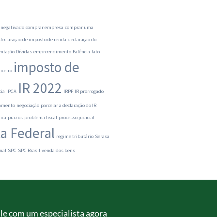
 negativado
comprar empresa
comprar uma
declaração de imposto de renda
declaração do
ntação
Dívidas
empreendimento
Falência
fato
imposto de
nceiro
IR 2022
cia
IPCA
IRPF
IR prorrogado
ramento
negociação
parcelar a declaração do IR
ica
prazos
problema fiscal
processo judicial
ta Federal
regime tributário
Serasa
nal
SPC
SPC Brasil
venda dos bens
le com um especialista agora